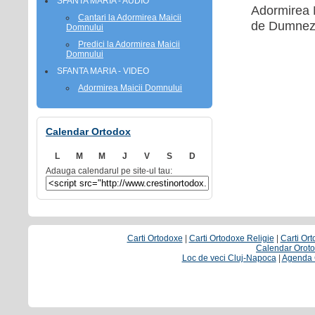
SFANTA MARIA - AUDIO
Adormirea M
Cantari la Adormirea Maicii
de Dumnez
Domnului
Predici la Adormirea Maicii
Domnului
SFANTA MARIA - VIDEO
Adormirea Maicii Domnului
Calendar Ortodox
L
M
M
J
V
S
D
Adauga calendarul pe site-ul tau:
Carti Ortodoxe
|
Carti Ortodoxe Religie
|
Carti Or
Calendar Orot
Loc de veci Cluj-Napoca
|
Agenda C