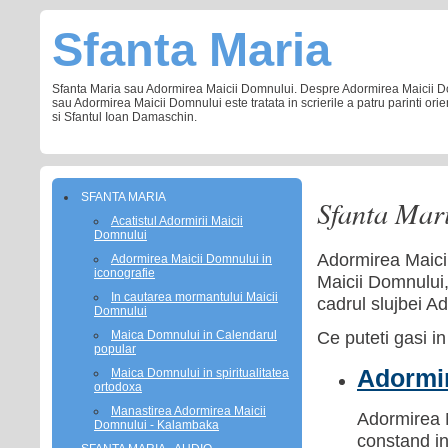
Sfanta Maria
Sfanta Maria sau Adormirea Maicii Domnului. Despre Adormirea Maicii Domnu
sau Adormirea Maicii Domnului este tratata in scrierile a patru parinti ori
si Sfantul Ioan Damaschin.
SFANTA MARIA
Sfanta Mari
Acatistul Adormirii Maicii
Domnului
Adormirea Maicii
Adormirea Maicii Domnului in
iconografie
Maicii Domnului,
In cautarea mormantului Maicii
cadrul slujbei 
Domnului
Ce puteti gasi i
Maica Domnului in Calendarul
popular
Adormir
Maica Domnului in spiritualitatea
ortodoxa
Manastirea Adormirea Maicii
Adormirea M
Domnului - Kalambaka
constand in