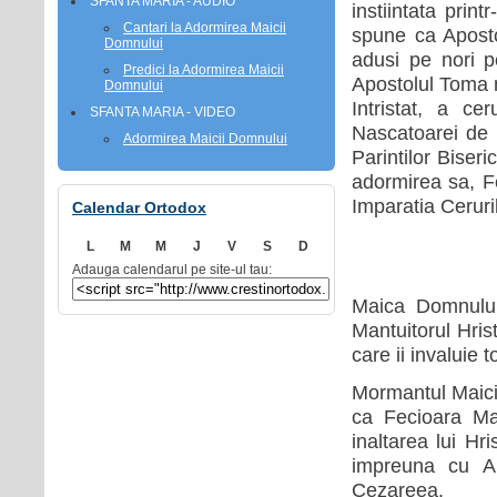
SFANTA MARIA - AUDIO
instiintata prin
Cantari la Adormirea Maicii
spune ca Apostol
Domnului
adusi pe nori p
Predici la Adormirea Maicii
Apostolul Toma n
Domnului
Intristat, a c
SFANTA MARIA - VIDEO
Nascatoarei de D
Adormirea Maicii Domnului
Parintilor Biser
adormirea sa, Fe
Imparatia Ceruril
Calendar Ortodox
L
M
M
J
V
S
D
Adauga calendarul pe site-ul tau:
Maica Domnului 
Mantuitorul Hris
care ii invaluie t
Mormantul Maicii
ca Fecioara Mar
inaltarea lui Hr
impreuna cu Ap
Cezareea.