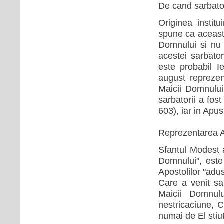
De cand sarbato
Originea instit
spune ca aceast
Domnului si nu 
acestei sarbator
este probabil I
august reprezent
Maicii Domnului,
sarbatorii a fos
603), iar in Apu
Reprezentarea A
Sfantul Modest a
Domnului", este 
Apostolilor "adu
Care a venit sa 
Maicii Domnul
nestricaciune, 
numai de El stiut