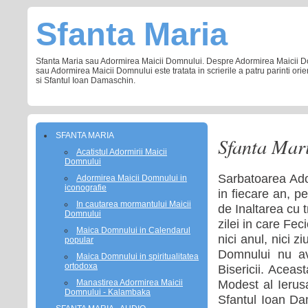
Sfanta Maria
Sfanta Maria sau Adormirea Maicii Domnului. Despre Adormirea Maicii Domnu
sau Adormirea Maicii Domnului este tratata in scrierile a patru parinti ori
si Sfantul Ioan Damaschin.
SFANTA MARIA
Sfanta Mar
Acatistul Adormirii Maicii
Domnului
Sarbatoarea Ador
Adormirea Maicii Domnului in
iconografie
in fiecare an, 
In cautarea mormantului Maicii
de Inaltarea cu 
Domnului
zilei in care Fec
Maica Domnului in Calendarul
nici anul, nici 
popular
Domnului nu ave
Maica Domnului in spiritualitatea
ortodoxa
Bisericii. Aceast
Modest al Ierusa
Manastirea Adormirea Maicii
Domnului - Kalambaka
Sfantul Ioan Da