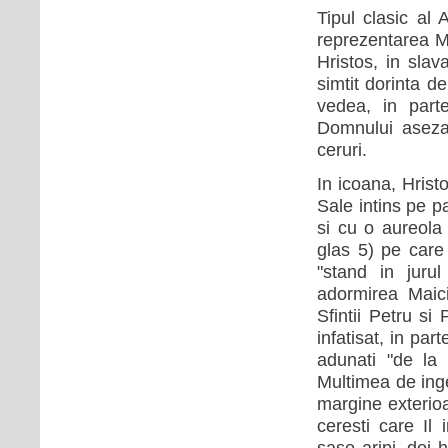
Tipul clasic al 
reprezentarea Ma
Hristos, in slav
simtit dorinta de
vedea, in part
Domnului asezat
ceruri.
In icoana, Hrist
Sale intins pe p
si cu o aureola 
glas 5) pe care 
"stand in jurul
adormirea Maici
Sfintii Petru si
infatisat, in par
adunati "de la 
Multimea de ing
margine exterioar
ceresti care Il
sase aripi, doi 