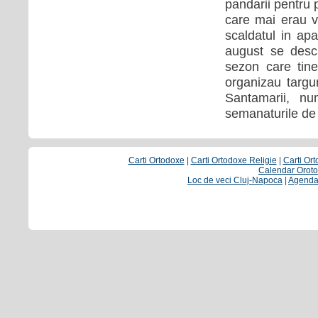
pandarii pentru p
care mai erau va
scaldatul in ap
august se desch
sezon care tine
organizau targu
Santamarii, nu
semana­turile d
Carti Ortodoxe
|
Carti Ortodoxe Religie
|
Carti Or
Calendar Orot
Loc de veci Cluj-Napoca
|
Agenda 