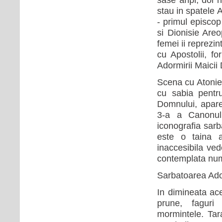
stau in spatele 
- primul episcop 
si Dionisie Areo
femei ii reprezin
cu Apostolii, fo
Adormirii Maicii
Scena cu Atonie,
cu sabia pentru
Domnului, apare 
3-a a Canonulu
iconografia sarb
este o taina a
inaccesibila ved
contemplata numa
Sarbatoarea Ador
In dimineata ace
prune, fagur
mormintele. Tar